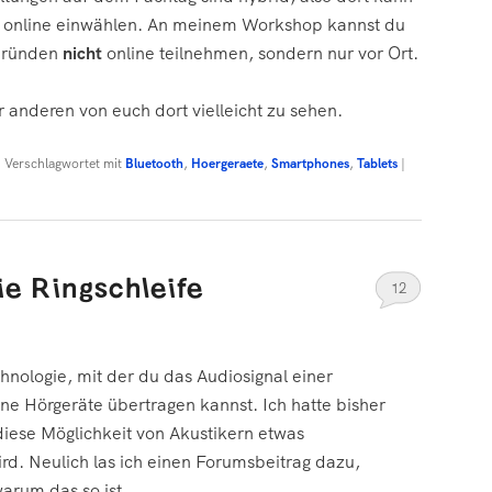
 online einwählen. An meinem Workshop kannst du
 Gründen
nicht
online teilnehmen, sondern nur vor Ort.
r anderen von euch dort vielleicht zu sehen.
|
Verschlagwortet mit
Bluetooth
,
Hoergeraete
,
Smartphones
,
Tablets
|
ie Ringschleife
12
chnologie, mit der du das Audiosignal einer
ine Hörgeräte übertragen kannst. Ich hatte bisher
iese Möglichkeit von Akustikern etwas
ird. Neulich las ich einen Forumsbeitrag dazu,
arum das so ist.