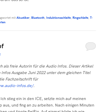
agwortet mit
Akustiker
,
Bluetooth
,
Induktionsschleife
,
Ringschleife
,
T-
rten
pf
2
 als freie Autorin für die Audio Infos. Dieser Artikel
io Infos Ausgabe Juni 2022 unter dem gleichen Titel
die Fachzeitschrift für
ww.audio-infos.de/
.
 Ich stieg ein in den ICE, setzte mich auf meinen
 aus, und fing an zu arbeiten. Nach einigen Minuten
en und tippte fleißig. Auf einmal hörte ich wie