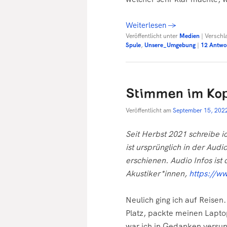
Weiterlesen
→
Veröffentlicht unter
Medien
|
Verschl
Spule
,
Unsere_Umgebung
|
12
Antwo
Stimmen im Ko
Veröffentlicht am
September 15, 202
Seit Herbst 2021 schreibe ich
ist ursprünglich in der Aud
erschienen. Audio Infos ist 
Akustiker*innen,
https://w
Neulich ging ich auf Reisen.
Platz, packte meinen Laptop
war ich in Gedanken versunk