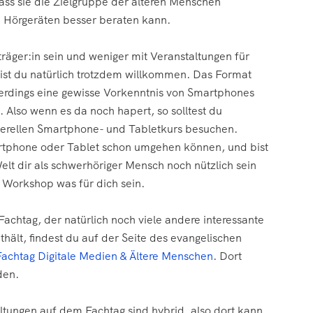
ss sie die Zielgruppe der älteren Menschen
 Hörgeräten besser beraten kann.
träger:in sein und weniger mit Veranstaltungen für
bist du natürlich trotzdem willkommen. Das Format
erdings eine gewisse Vorkenntnis von Smartphones
 Also wenn es da noch hapert, so solltest du
enerellen Smartphone- und Tabletkurs besuchen.
rtphone oder Tablet schon umgehen können, und bist
Welt dir als schwerhöriger Mensch noch nützlich sein
 Workshop was für dich sein.
achtag, der natürlich noch viele andere interessante
ält, findest du auf der Seite des evangelischen
Fachtag Digitale Medien & Ältere Menschen
. Dort
den.
ltungen auf dem Fachtag sind hybrid, also dort kann