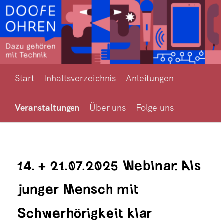
Zum
Hörverlust und Hörgerätetechnik für alle erklärt
primären
Inhalt
springen
Hauptmenü
Doofe Ohren
Start
Inhaltsverzeichnis
Anleitungen
Veranstaltungen
Über uns
Folge uns
14. + 21.07.2025 Webinar: Als
junger Mensch mit
Schwerhörigkeit klar