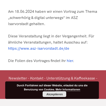
Am 18.06.2024 haben wir einen Vortrag zum Thema
„schwerhörig & digital unterwegs“ im ASZ
Isarvorstadt gehalten.
Diese Veranstaltung liegt in der Vergangenheit. Für
ähnliche Veranstaltungen, haltet Ausschau auf:
https://www.asz-isarvorstadt.de/de
Die Folien des Vortrages findet ihr
hier
.
Newsletter
-
Kontakt
-
Unterstützung
&
Kaffeekasse
-
Datenschutzerklärung
-
Impressum
Durch Fortfahren auf dieser Website, erlaubst du uns die
Benutzung von Cookies.
Mehr Informationen
Akzeptieren