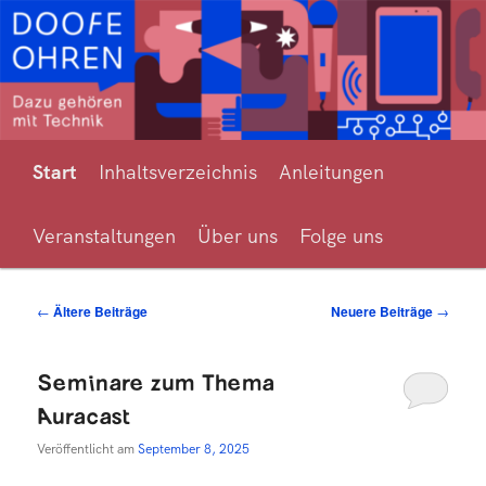
Zum
Zum
Hörverlust und Hörgerätetechnik für alle erklärt
primären
sekundären
Inhalt
Inhalt
springen
springen
Hauptmenü
Doofe Ohren
Start
Inhaltsverzeichnis
Anleitungen
Veranstaltungen
Über uns
Folge uns
Beitragsnavigation
←
Ältere Beiträge
Neuere Beiträge
→
Seminare zum Thema
Auracast
Veröffentlicht am
September 8, 2025