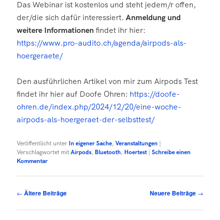
Das Webinar ist kostenlos und steht jedem/r offen,
der/die sich dafür interessiert.
Anmeldung und
weitere Informationen
findet ihr hier:
https://www.pro-audito.ch/agenda/airpods-als-
hoergeraete/
Den ausführlichen Artikel von mir zum Airpods Test
findet ihr hier auf Doofe Ohren:
https://doofe-
ohren.de/index.php/2024/12/20/eine-woche-
airpods-als-hoergeraet-der-selbsttest/
Veröffentlicht unter
In eigener Sache
,
Veranstaltungen
|
Verschlagwortet mit
Airpods
,
Bluetooth
,
Hoertest
|
Schreibe einen
Kommentar
Beitragsnavigation
←
Ältere Beiträge
Neuere Beiträge
→