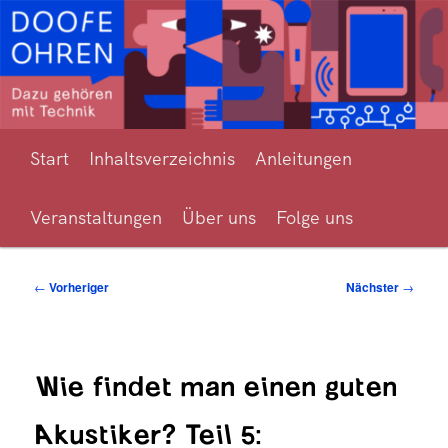
Zum
Hörverlust und Hörgerätetechnik für alle erklärt
primären
Inhalt
springen
Hauptmenü
Doofe Ohren
Start
Inhaltsverzeichnis
Anleitungen
Veranstaltungen
Über uns
Folge uns
Beitragsnavigation
←
Vorheriger
Nächster
→
Wie findet man einen guten
Akustiker? Teil 5: