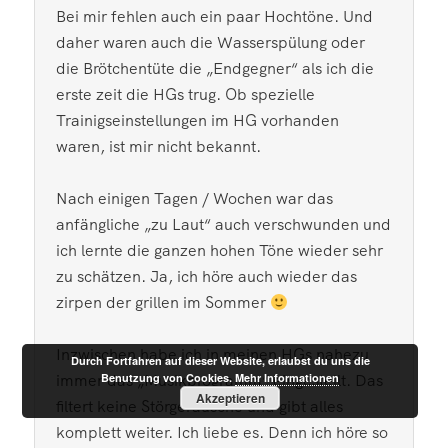
Bei mir fehlen auch ein paar Hochtöne. Und
daher waren auch die Wasserspülung oder
die Brötchentüte die „Endgegner“ als ich die
erste zeit die HGs trug. Ob spezielle
Trainigseinstellungen im HG vorhanden
waren, ist mir nicht bekannt.
Nach einigen Tagen / Wochen war das
anfängliche „zu Laut“ auch verschwunden und
ich lernte die ganzen hohen Töne wieder sehr
zu schätzen. Ja, ich höre auch wieder das
zirpen der grillen im Sommer
Inzwischen habe ich in meinen HGs nahezu
Durch Fortfahren auf dieser Website, erlaubst du uns die
Benutzung von Cookies.
Mehr Informationen
immer das „Musikprogramm“ eingestellt. Das
Akzeptieren
filtert keine Störgeräusche und gibt alles
komplett weiter. Ich liebe es. Denn ich höre so